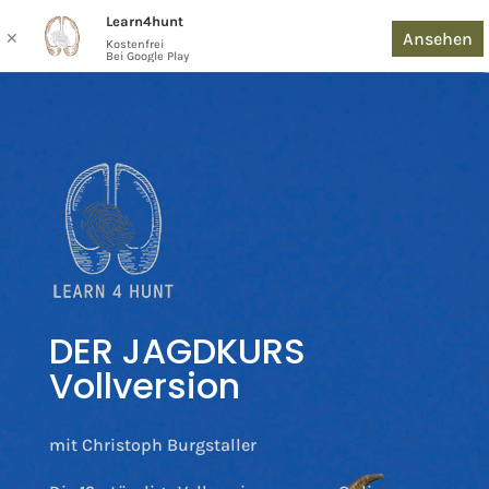
Learn4hunt
Ansehen
✕
Kostenfrei
Bei Google Play
DER JAGDKURS
Vollversion
mit Christoph Burgstaller