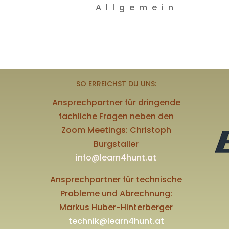
Allgemein
SO ERREICHST DU UNS:
Ansprechpartner für dringende
fachliche Fragen neben den
Zoom Meetings: Christoph
Burgstaller
info@learn4hunt.at
Ansprechpartner für technische
Probleme und Abrechnung:
Markus Huber-Hinterberger
technik@learn4hunt.at