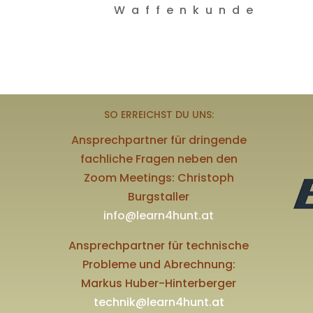
Waffenkunde
SO ERREICHST DU UNS:
Ansprechpartner für dringende
fachliche Fragen neben den
Zoom Meetings: Christoph
Burgstaller
info@learn4hunt.at
Ansprechpartner für technische
Probleme und Abrechnung:
Markus Huber-Hinterberger
technik@learn4hunt.at