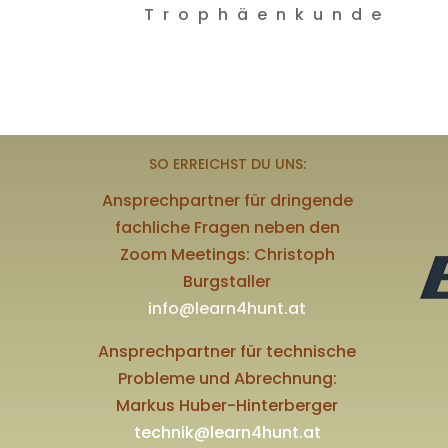
Trophäenkunde
SO ERREICHST DU UNS:
Ansprechpartner für dringende
fachliche Fragen neben den
Zoom Meetings: Christoph
Burgstaller
info@learn4hunt.at
Ansprechpartner für technische
Probleme und Abrechnung:
Markus Huber-Hinterberger
technik@learn4hunt.at