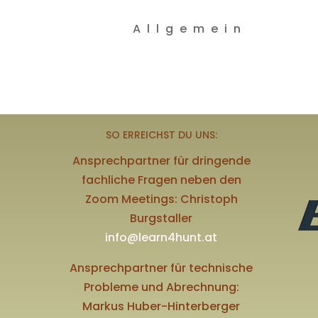
Allgemein
SO ERREICHST DU UNS:
Ansprechpartner für dringende
fachliche Fragen neben den
Zoom Meetings: Christoph
Burgstaller
info@learn4hunt.at
Ansprechpartner für technische
Probleme und Abrechnung:
Markus Huber-Hinterberger